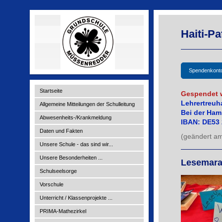
Haiti-Pa
Spendenkont
Startseite
Gespendet w
Lehrertreuh
Allgemeine Mitteilungen der Schulleitung
Bei der Ham
Abwesenheits-/Krankmeldung
IBAN: DE53 
Daten und Fakten
(geändert a
Unsere Schule - das sind wir...
Unsere Besonderheiten ...
Lesemarat
Schulseelsorge
Vorschule
Unterricht / Klassenprojekte ...
PRIMA-Mathezirkel