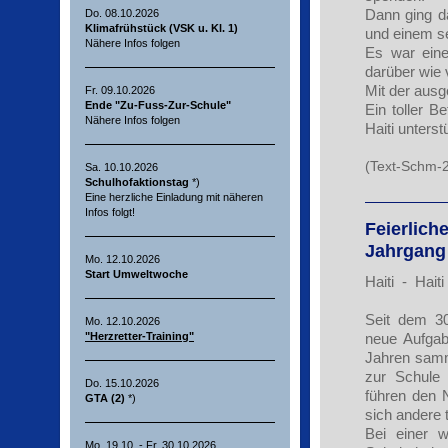
Dann ging d
Do. 08.10.2026
Klimafrühstück (VSK u. Kl. 1)
und einem s
Nähere Infos folgen
Es war eine
darüber wie 
Mit der ausg
Fr. 09.10.2026
Ende "Zu-Fuss-Zur-Schule"
Ein toller 
Nähere Infos folgen
Haiti unters
(Text-Schm-
Sa. 10.10.2026
Schulhofaktionstag
*)
Eine herzliche Einladung mit näheren
Infos folgt!
Feierlich
Jahrgang
Mo. 12.10.2026
Start Umweltwoche
Haiti - Haiti
Seit dem 30
Mo. 12.10.2026
neue Aufgabe
"Herzretter-Training"
Jahren samme
zur Schule
Do. 15.10.2026
führen den 
GTA (2)
*)
sich andere 
Bei einer w
Mo. 19.10. - Fr. 30.10.2026