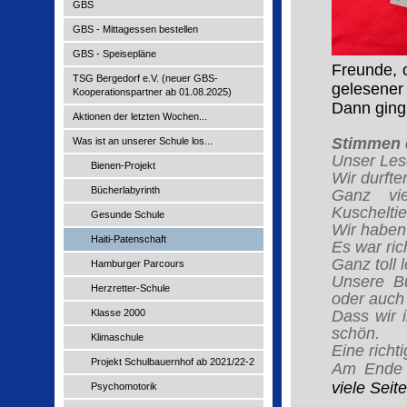
GBS
GBS - Mittagessen bestellen
GBS - Speisepläne
Freunde, 
TSG Bergedorf e.V. (neuer GBS-
gelesener
Kooperationspartner ab 01.08.2025)
Dann ging 
Aktionen der letzten Wochen...
Stimmen d
Was ist an unserer Schule los...
Unser Les
Bienen-Projekt
Wir durfte
Bücherlabyrinth
Ganz vie
Kuscheltie
Gesunde Schule
Wir haben
Haiti-Patenschaft
Es war ric
Ganz toll 
Hamburger Parcours
Unsere Bü
Herzretter-Schule
oder auch 
Klasse 2000
Dass wir i
schön.
Klimaschule
Eine richt
Projekt Schulbauernhof ab 2021/22-2
Am Ende 
viele Seit
Psychomotorik