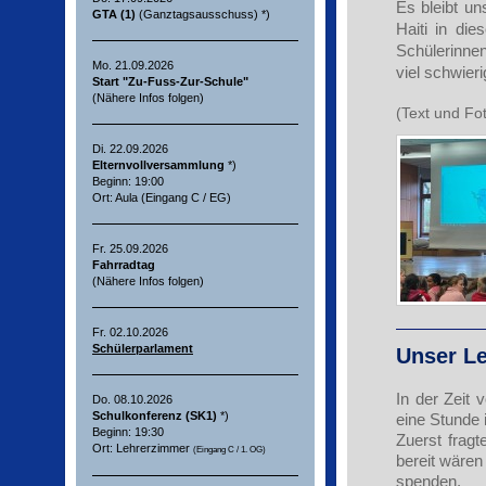
Es bleibt un
GTA (1)
(Ganztagsausschuss) *)
Haiti in di
Schülerinne
Mo. 21.09.2026
viel schwier
Start "Zu-Fuss-Zur-Schule"
(Nähere Infos folgen)
(Text und Fo
Di. 22.09.2026
Elternvollversammlung
*)
Beginn: 19:00
Ort: Aula (Eingang C / EG)
Fr. 25.09.2026
Fahrradtag
(Nähere Infos folgen)
Fr. 02.10.2026
Schülerparlament
Unser Le
In der Zeit
Do. 08.10.2026
Schulkonferenz (SK1)
*)
eine Stunde 
Beginn: 19:30
Zuerst fragt
Ort: Lehrerzimmer
(Eingang C / 1. OG)
bereit wären
spenden.