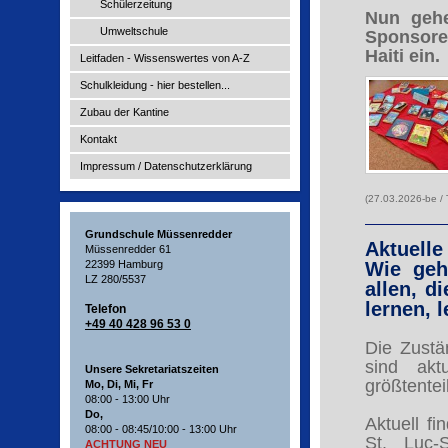
Schülerzeitung
Nun gehe
Umweltschule
Sponsore
Haiti ein.
Leitfaden - Wissenswertes von A-Z
Schulkleidung - hier bestellen...
Zubau der Kantine
Kontakt
Impressum / Datenschutzerklärung
(27.03.2026-be / 
Grundschule Müssenredder
Aktuelle
Müssenredder 61
22399 Hamburg
Wie geh
LZ 280/5537
allen, d
lernen, 
Telefon
+49 40 428 96 53 0
Die Zustä
sind akt
Unsere Sekretariatszeiten
größtentei
Mo, Di, Mi, Fr
08:00 - 13:00 Uhr
Do,
Aktuell f
08:00 - 08:45/10:00 - 13:00 Uhr
St. Luc-
ACHTUNG NEU