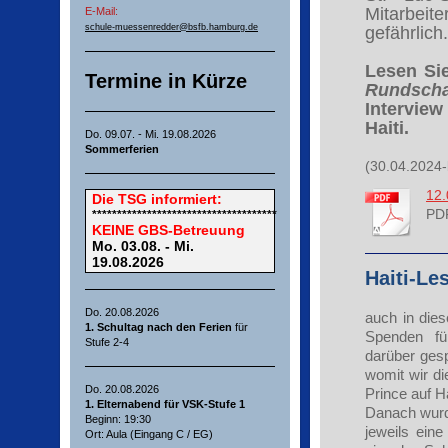
Mitarbeite
E-Mail:
schule-muessenredder@bsfb.hamburg.de
gefährlich.
Lesen Sie
Termine in Kürze
Rundsch
Interview
Haiti.
Do. 09.07. - Mi. 19.08.2026
Sommerferien
(30.04.2024-
12.
Die
TSG
informiert:
PD
*************************************
KEINE GBS-Betreuung
Mo. 03.08. - Mi.
19.08.2026
Haiti-L
Do. 20.08.2026
auch in die
1. Schultag nach den Ferien
für
Spenden fü
Stufe 2-4
darüber ges
womit wir di
Do. 20.08.2026
Prince auf H
1. Elternabend für VSK-Stufe 1
Danach wurd
Beginn: 19:30
jeweils ein
Ort: Aula (Eingang C / EG)