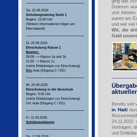
ging das Sch
Gelesen wur
Sa. 22.08.2026
und kleine
Schulwegtraining Stufe 1
waren am End
Beginn: 10:00 Uhr
und wie vie
(Weitere Informationen folgen am
Elternabend)
Wir, die dr
Geld unsere
Di. 25.08.2026
Einschulung Klasse 1
Beginn:
09:00 --> Klasse 1a und 1b
11:00 --> Klasse 1c
(siehe Einladungen zur Einschulung)
Ort:
Aula (Eingang C / EG)
Übergabe
Mi. 26.08.2026
Einschulung in die Vorschule
aktuelle
Beginn: 9:00 Uhr
(siehe Einladungen zur Einschulung)
Bereits seit
Ort: Aula (Eingang C / EG)
in Haiti
dur
Müssenredder
Fr. 11.09.2026
24.11.2022 
Schülerparlament
Vorträgen, d
und Drittklä
Do. 17.09.2026