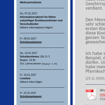
Weihnachstferien
Geschirrs
verdient.
Do. 07.01.2027
Informationsabend für Eltern
Den Mensc
zukünftiger Erstklassenkinder und
sehr schle
Vorschulkinder
Nähere Informationen folgen!
ersten Kla
diese Kin
ganzen Ta
Fr. 08.01.2027
gewasche
Schülerparlament
Ich habe s
Do. 14.01.2027
Schulkonferenz
(SK 2) *)
Beispiel,
Beginn: 19:30
dürfen. U
Ort: Lehrerzimmer
(Eingang C / 1. OG)
habe mein
Pfannkuch
Fr. 15.01.2027
(23.11.2020)
Lesefest
Nähere Infos folgen
Wis
Fr. 22.01.2027
HAI
Schülerparlament
PD