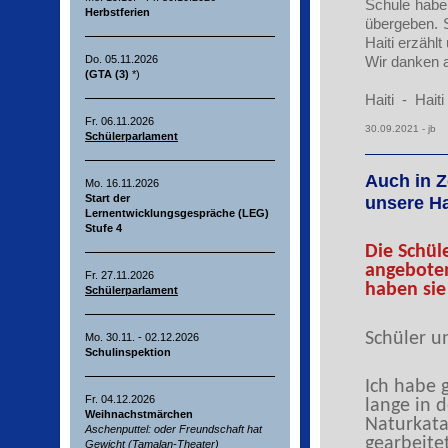
Schule haben
Herbstferien
übergeben. 
Haiti erzähl
Wir danken al
Do. 05.11.2026
(GTA (3)
*)
Haiti - Haiti
Fr. 06.11.2026
30.09.2021 - jb
Schülerparlament
Auch in Z
Mo. 16.11.2026
Start der
unsere Hai
Lernentwicklungsgespräche (LEG)
Stufe 4
Die Schül
angeboten
Fr. 27.11.2026
haben sie
Schülerparlament
Schüler u
Mo. 30.11. - 02.12.2026
Schulinspektion
Ich habe g
Fr. 04.12.2026
lange in 
Weihnachstmärchen
Naturkata
Aschenputtel: oder Freundschaft hat
gearbeite
Gewicht (Tamalan-Theater)