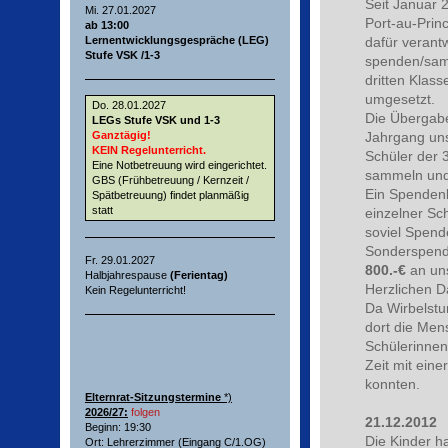
Seit Januar 2
Mi. 27.01.2027
Port-au-Princ
ab 13:00
dafür verant
Lernentwicklungsgespräche (LEG)
Stufe VSK /1-3
spenden/sam
dritten Klas
umgesetzt.
Do. 28.01.2027
Die Übergabe
LEGs Stufe VSK und 1-3
Ganztägig!
Jahrgang uns
KEIN Regelunterricht.
Schüler der 
Eine Notbetreuung wird eingerichtet.
sammeln und 
GBS (Frühbetreuung / Kernzeit /
Ein Spendenl
Spätbetreuung) findet planmäßig
statt
einzelner Sc
soviel Spend
Sonderspend
Fr. 29.01.2027
800.-€
an uns
Halbjahrespause
(Ferientag)
Herzlichen Da
Kein Regelunterricht!
Da Wirbelstu
dort die Me
Schülerinnen 
Zeit mit ein
konnten.
Elternrat-Sitzungstermine
*)
2026/27:
folgen
21.12.2012
Beginn: 19:30
Die Kinder h
Ort: Lehrerzimmer (Eingang C/1.OG)