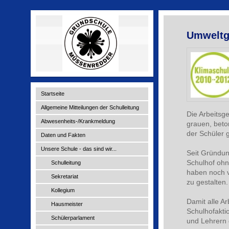
Umweltg
Startseite
Allgemeine Mitteilungen der Schulleitung
Die Arbeitsg
Abwesenheits-/Krankmeldung
grauen, beto
der Schüler 
Daten und Fakten
Unsere Schule - das sind wir...
Seit Gründun
Schulhof ohne
Schulleitung
haben noch v
Sekretariat
zu gestalten.
Kollegium
Damit alle Ar
Hausmeister
Schulhofakti
Schülerparlament
und Lehrern 