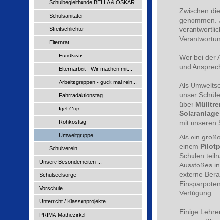
Schulbegleithunde BELLA & OSKAR
Zwischen die
Schulsanitäter
genommen. Je
verantwortli
Streitschlichter
Verantwortun
Elternrat
Fundkiste
Wer bei der 
und Ansprech
Elternarbeit - Wir machen mit...
Arbeitsgruppen - guck mal rein...
Als Umweltsc
unser Schüle
Fahrradaktionstag
über
Mülltr
Igel-Cup
Solaranlage
Rohkosttag
mit unseren S
Umweltgruppe
Als ein große
einem
Pilot
Schulverein
Schulen teil
Unsere Besonderheiten ...
Ausstoßes in
externe Bera
Schulseelsorge
Einsparpoten
Vorschule
Verfügung.
Unterricht / Klassenprojekte ...
Einige Lehrer
PRIMA-Mathezirkel