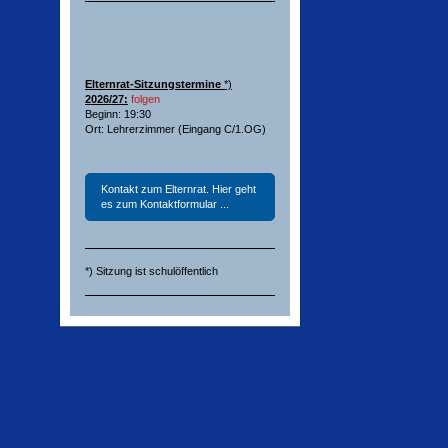
Elternrat-Sitzungstermine
*)
2026/27:
folgen
Beginn: 19:30
Ort: Lehrerzimmer (Eingang C/1.OG)
Kontakt zum Elternrat. Hier geht
es zum Kontaktformular ...
*) Sitzung ist schulöffentlich