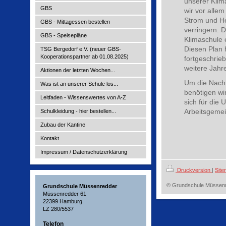
unserer Klima
GBS
wir vor all
Strom und He
GBS - Mittagessen bestellen
verringern. 
GBS - Speisepläne
Klimaschule 
Diesen Plan 
TSG Bergedorf e.V. (neuer GBS-
Kooperationspartner ab 01.08.2025)
fortgeschrie
weitere Jahr
Aktionen der letzten Wochen...
Um die Nachh
Was ist an unserer Schule los...
benötigen wi
Leitfaden - Wissenswertes von A-Z
sich für die 
Arbeitsgemei
Schulkleidung - hier bestellen...
Zubau der Kantine
Kontakt
Impressum / Datenschutzerklärung
Druckversion
|
Sit
© Grundschule Müssen
Grundschule Müssenredder
Müssenredder 61
22399 Hamburg
LZ 280/5537
Telefon