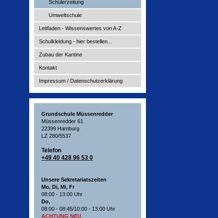
Schülerzeitung
Umweltschule
Leitfaden - Wissenswertes von A-Z
Schulkleidung - hier bestellen...
Zubau der Kantine
Kontakt
Impressum / Datenschutzerklärung
Grundschule Müssenredder
Müssenredder 61
22399 Hamburg
LZ 280/5537
Telefon
+49 40 428 96 53 0
Unsere Sekretariatszeiten
Mo, Di, Mi, Fr
08:00 - 13:00 Uhr
Do,
08:00 - 08:45/10:00 - 13:00 Uhr
ACHTUNG NEU