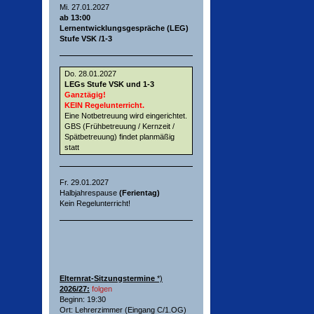
Mi. 27.01.2027
ab 13:00
Lernentwicklungsgespräche (LEG)
Stufe VSK /1-3
Do. 28.01.2027
LEGs Stufe VSK und 1-3
Ganztägig!
KEIN Regelunterricht.
Eine Notbetreuung wird eingerichtet.
GBS (Frühbetreuung / Kernzeit /
Spätbetreuung) findet planmäßig
statt
Fr. 29.01.2027
Halbjahrespause
(Ferientag)
Kein Regelunterricht!
Elternrat-Sitzungstermine
*)
2026/27:
folgen
Beginn: 19:30
Ort: Lehrerzimmer (Eingang C/1.OG)