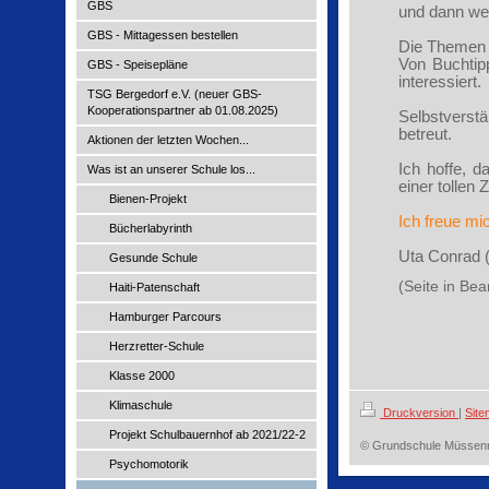
GBS
und dann wei
GBS - Mittagessen bestellen
Die Themen u
Von Buchtip
GBS - Speisepläne
interessiert.
TSG Bergedorf e.V. (neuer GBS-
Kooperationspartner ab 01.08.2025)
Selbstverst
betreut.
Aktionen der letzten Wochen...
Ich hoffe, d
Was ist an unserer Schule los...
einer tollen
Bienen-Projekt
Ich freue mi
Bücherlabyrinth
Uta Conrad (
Gesunde Schule
(Seite in Bea
Haiti-Patenschaft
Hamburger Parcours
Herzretter-Schule
Klasse 2000
Klimaschule
Druckversion
|
Sit
Projekt Schulbauernhof ab 2021/22-2
© Grundschule Müssen
Psychomotorik