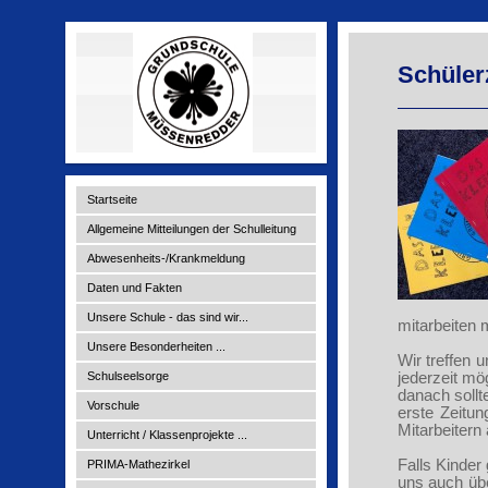
Schülerz
Startseite
Allgemeine Mitteilungen der Schulleitung
Abwesenheits-/Krankmeldung
Daten und Fakten
Unsere Schule - das sind wir...
mitarbeiten 
Unsere Besonderheiten ...
Wir treffen u
jederzeit mö
Schulseelsorge
danach sollt
Vorschule
erste Zeitun
Mitarbeitern
Unterricht / Klassenprojekte ...
Falls Kinder
PRIMA-Mathezirkel
uns auch übe