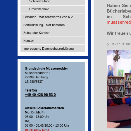
Schülerzeitung
Haben Sie 
Umweltschule
Bücherlabyr
im Sch
Leitfaden - Wissenswertes von A-Z
muessenred
Schulkleidung - hier bestellen...
Wir freuen u
Zubau der Kantine
Kontakt
(v.d.B / 16.11.202
Impressum / Datenschutzerklärung
Grundschule Müssenredder
Müssenredder 61
22399 Hamburg
LZ 280/5537
Telefon
+49 40 428 96 53 0
Unsere Sekretariatszeiten
Mo, Di, Mi, Fr
08:00 - 13:00 Uhr
Do,
08:00 - 08:45/10:00 - 13:00 Uhr
ACHTUNG NEU