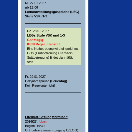
Mi. 27.01.2027
ab 13:00
Lernentwicklungsgespräche (LEG)
Stufe VSK /1-3
Do. 28.01.2027
LEGs Stufe VSK und 1-3
Ganztägig!
KEIN Regelunterricht.
Eine Notbetreuung wird eingerichtet.
GBS (Frühbetreuung / Kernzeit /
Spätbetreuung) findet planmäßig
statt
Fr. 29.01.2027
Halbjahrespause
(Ferientag)
Kein Regelunterricht!
Elternrat-Sitzungstermine
*)
2026/27:
folgen
Beginn: 19:30
Ort: Lehrerzimmer (Eingang C/1.OG)