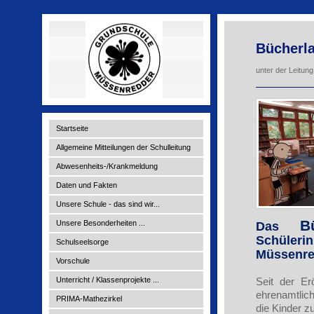
Bücherla
unter der Leitu
Startseite
Allgemeine Mitteilungen der Schulleitung
Abwesenheits-/Krankmeldung
Daten und Fakten
Unsere Schule - das sind wir...
B
Unsere Besonderheiten ...
Das
Schüler
Schulseelsorge
Müssenre
Vorschule
Unterricht / Klassenprojekte ...
Seit der Er
ehrenamtlich
PRIMA-Mathezirkel
die Kinder zu