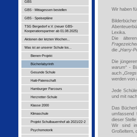
GBS
Wir haben fü
GBS - Mittagessen bestellen
GBS - Speisepläne
Bilderbüche
Abenteuerbü
TSG Bergedorf e.V. (neuer GBS-
Kooperationspartner ab 01.08.2025)
Lexika.
Die älter
Aktionen der letzten Wochen...
Fragezeiche
Was ist an unserer Schule los...
die „
Harry-Po
Bienen-Projekt
Die jüngere
Bücherlabyrinth
warum
“ - B
Gesunde Schule
auch „
Gregs
werden von a
Haiti-Patenschaft
Hamburger Parcours
Jede Schüler
und mit nac
Herzretter-Schule
Klasse 2000
Das Bücherla
umfassend f
Klimaschule
dieser Stell
Projekt Schulbauernhof ab 2021/22-2
Wir sind i
Psychomotorik
Großeltern, 